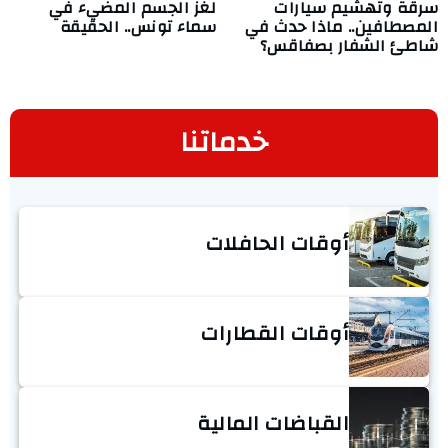
سرقة وتهشيم سيارات
لغز الجسم المضيء في
المصطافين.. ماذا حدث في
سماء تونس.. الحقيقة
شاطئ الشفار بصفاقس؟
خدماتنا
أوقات الحافلات
أوقات القطارات
القباضات المالية