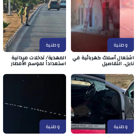
وطنية
وطنية
اشتعال أسلاك كهربائية في
المهدية/ تدخلات ميدانية
نابل.. التفاصيل
استعداداً لموسم الأمطار
وطنية
وطنية