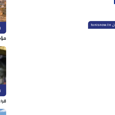
tuni
و
مؤش
و
قرار