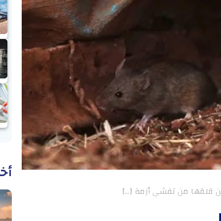
أخب
عن قلقها من تفشي أزمة […]