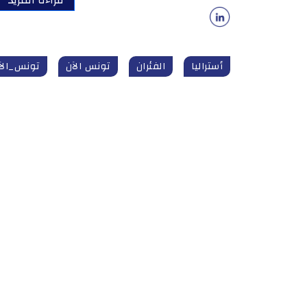
قراءة المزيد
أستراليا
الفئران
تونس الآن
تونس_الآن snow.tn