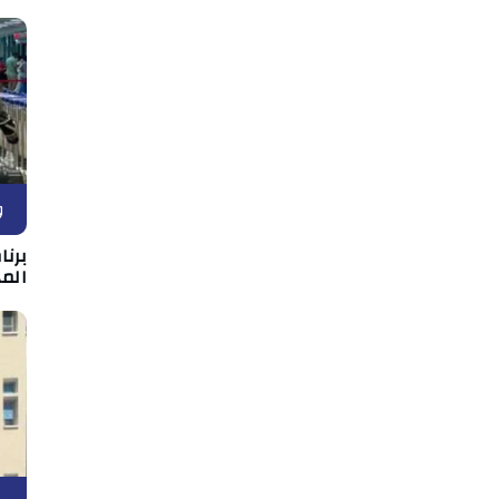
و
برن
المه