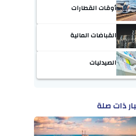
أوقات القطارات
القباضات المالية
الصيدليات
ار ذات صلة