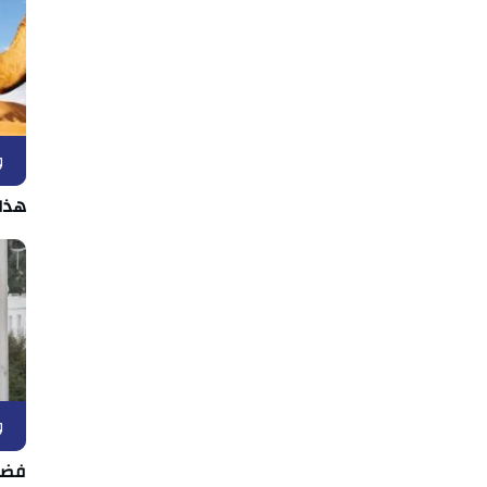
و
هذا
و
فضل