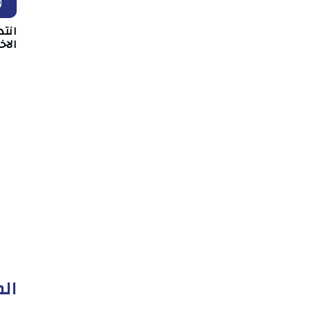
و
انت
الا
الم