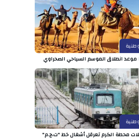
طنية
 موعد انطلاق الموسم السياحي الصحراوي
طنية
ات محطة الكرم تعرقل أشغال خط "ت.ج.م"