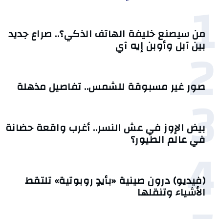
1
من سيصنع خليفة الهاتف الذكي؟.. صراع جديد
2
بين آبل وأوبن إيه آي
صور غير مسبوقة للشمس.. تفاصيل مذهلة
3
بيض الإوز في عش النسر.. أغرب واقعة حضانة
في عالم الطيور؟
4
(فيديو) درون صينية «بأيدٍ روبوتية» تلتقط
الأشياء وتنقلها