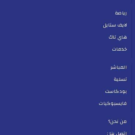
رياضة
لايف ستايل
هاي تاك
خدمات
المباشر
تسلية
بودكاست
فايسبوكيات
من نحن؟
اتصل بنا :