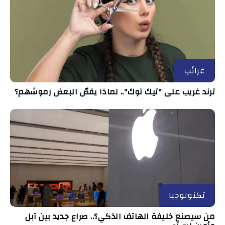
غرائب
ترند غريب على "تيك توك".. لماذا يقصّ البعض رموشهم؟
تكنولوجيا
من سيصنع خليفة الهاتف الذكي؟.. صراع جديد بين آبل