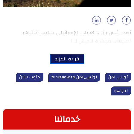
أصدر رئيس وزراء الاحتلال الإسرائيلي بنيامين نتنياهو
تعليمات مباشرة للجيش […]
قراءة المزيد
تونس الآن
تونس_الآن tunisnow.tn
جنوب لبنان
نتنياهو
خدماتنا