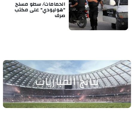
الحمامات/ سطو مسلح
"هوليودي" على مكتب
صرف
نتائج المباريات