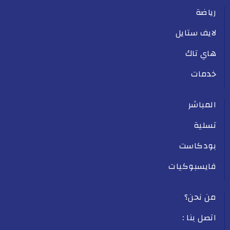
رياضة
لايف ستايل
هاي تاك
خدمات
المباشر
تسلية
بودكاست
فايسبوكيات
من نحن؟
اتصل بنا :