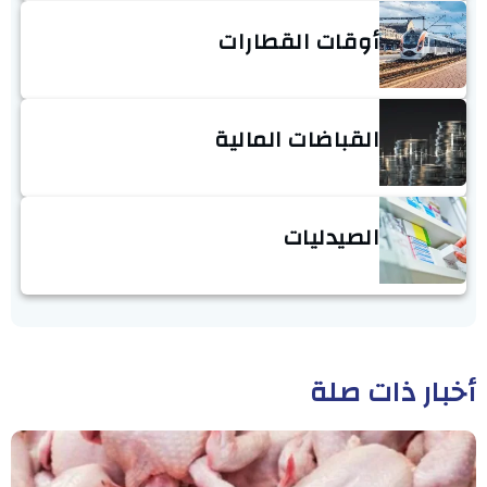
أوقات القطارات
القباضات المالية
الصيدليات
أخبار ذات صلة