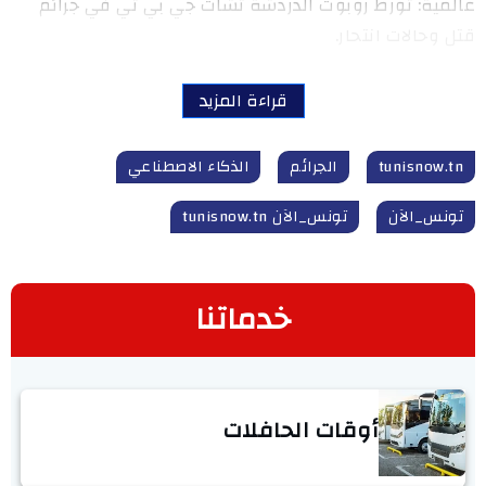
عالمية: تورط روبوت الدردشة تشات جي بي تي في جرائم
قتل وحالات انتحار.
قراءة المزيد
tunisnow.tn
الجرائم
الذكاء الاصطناعي
تونس_الآن
تونس_الآن tunisnow.tn
خدماتنا
أوقات الحافلات