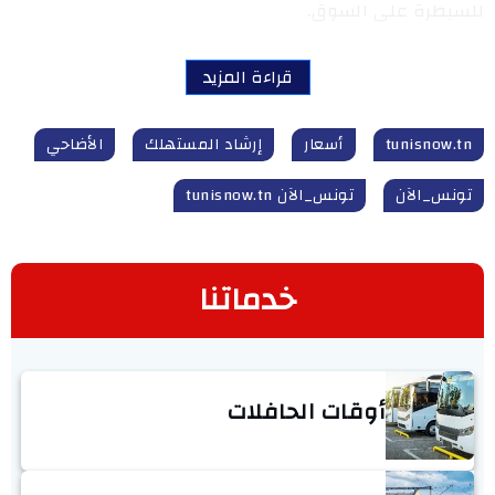
للسيطرة على السوق.
قراءة المزيد
tunisnow.tn
أسعار
إرشاد المستهلك
الأضاحي
تونس_الآن
تونس_الآن tunisnow.tn
خدماتنا
أوقات الحافلات