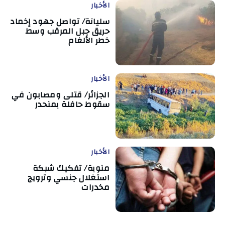
الأخبار
سليانة/ تواصل جهود إخماد
حريق جبل المرقب وسط
خطر الألغام
الأخبار
الجزائر/ قتلى ومصابون في
سقوط حافلة بمنحدر
الأخبار
منوبة/ تفكيك شبكة
استغلال جنسي وترويج
مخدرات