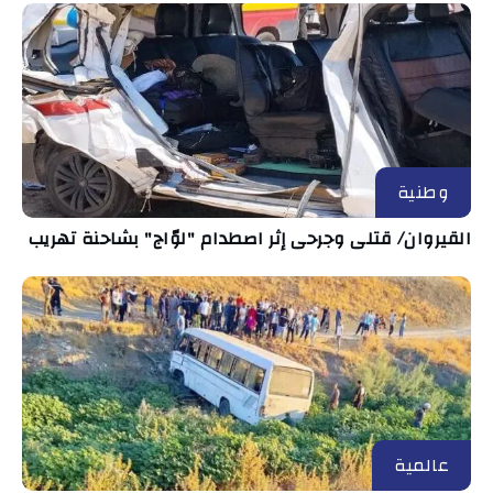
وطنية
القيروان/ قتلى وجرحى إثر اصطدام "لوّاج" بشاحنة تهريب
عالمية