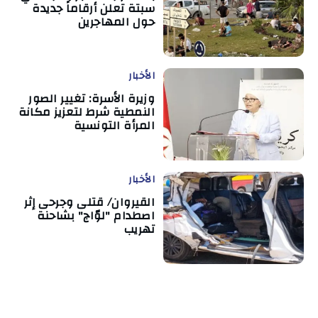
سبتة تعلن أرقاماً جديدة
حول المهاجرين
الأخبار
وزيرة الأسرة: تغيير الصور
النمطية شرط لتعزيز مكانة
المرأة التونسية
الأخبار
القيروان/ قتلى وجرحى إثر
اصطدام "لوّاج" بشاحنة
تهريب