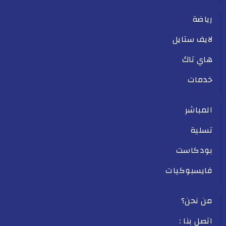
رياضة
لايف ستايل
هاي تاك
خدمات
المباشر
تسلية
بودكاست
فايسبوكيات
من نحن؟
اتصل بنا :