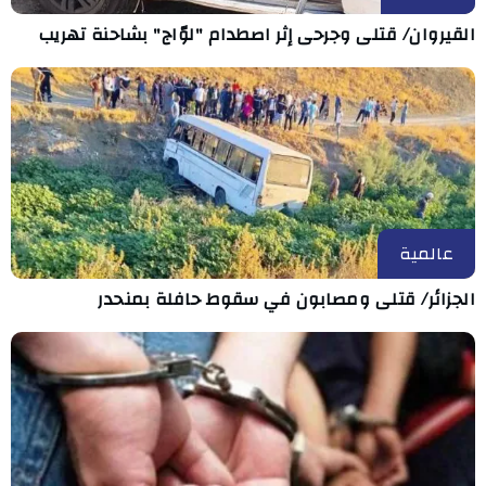
القيروان/ قتلى وجرحى إثر اصطدام "لوّاج" بشاحنة تهريب
عالمية
الجزائر/ قتلى ومصابون في سقوط حافلة بمنحدر