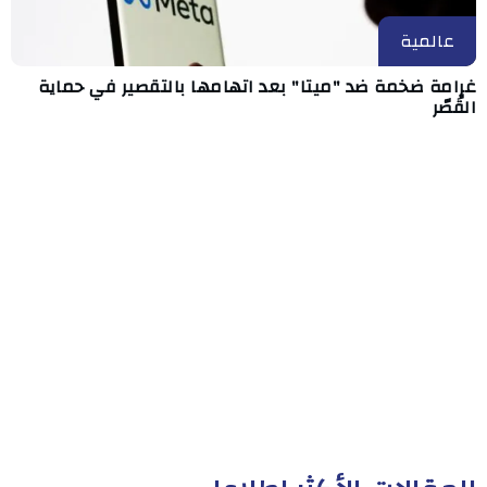
عالمية
غرامة ضخمة ضد "ميتا" بعد اتهامها بالتقصير في حماية
القُصّر