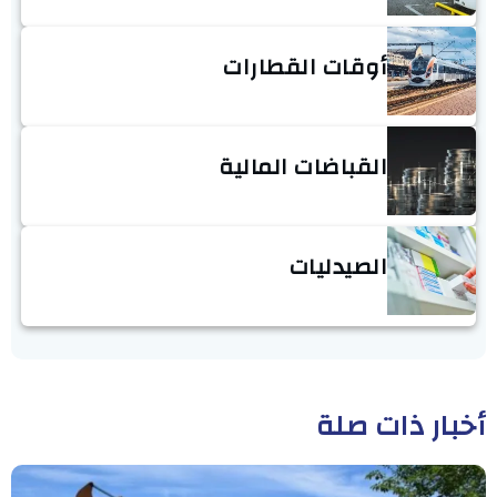
أوقات القطارات
القباضات المالية
الصيدليات
أخبار ذات صلة