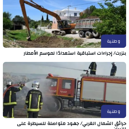
وطنية
بنزرت/ إجراءات استباقية استعدادًا لموسم الأمطار
وطنية
حرائق الشمال الغربي/ جهود متواصلة للسيطرة على
النيران