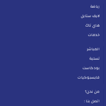
رياضة
لايف ستايل
هاي تاك
خدمات
المباشر
تسلية
بودكاست
فايسبوكيات
من نحن؟
اتصل بنا :