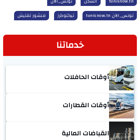
tunisnow.tn
السجن
تونس_الآن
تونس_الآن tunisnow.tn
تيكتوكرز
منشور تفتيش
خدماتنا
أوقات الحافلات
أوقات القطارات
القباضات المالية