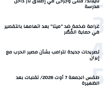
2
تايلاند/ قتلى وجرحى في إطلاق نار داخل
مدرسة
3
غرامة ضخمة ضد “ميتا” بعد اتهامها بالتقصير
في حماية القُصّر
4
تصريحات جديدة لترامب بشأن مصير الحرب مع
إيران
5
طقس الجمعة 7 أوت 2026/ تقلبات بعد
الظهيرة