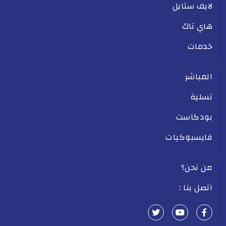
لايف ستايل
هاي تاك
خدمات
المباشر
تسلية
بودكاست
فايسبوكيات
من نحن؟
اتصل بنا :