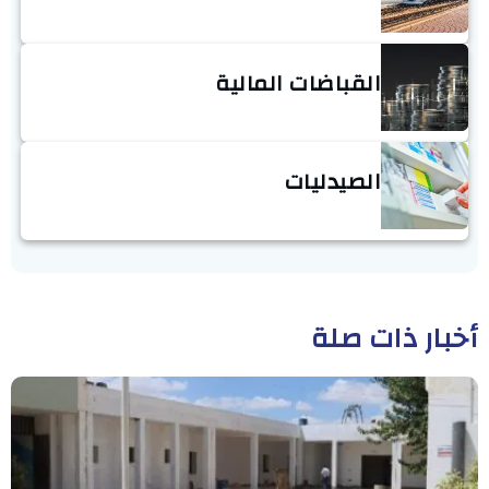
القباضات المالية
الصيدليات
أخبار ذات صلة