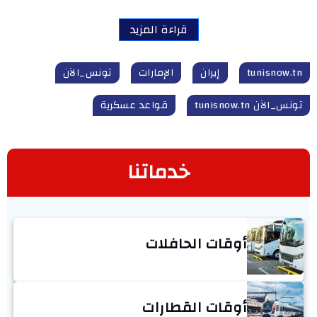
قراءة المزيد
tunisnow.tn
إيران
الإمارات
تونس_الآن
تونس_الآن tunisnow.tn
قواعد عسكرية
خدماتنا
أوقات الحافلات
أوقات القطارات