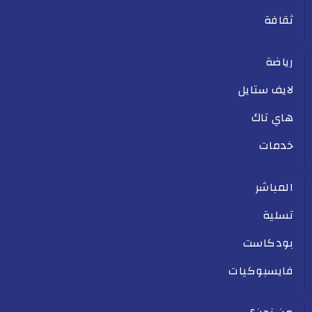
ثقافة
رياضة
لايف ستايل
هاي تاك
خدمات
المباشر
تسلية
بودكاست
فايسبوكيات