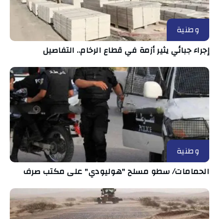
وطنية
إجراء جبائي يثير أزمة في قطاع الرخام.. التفاصيل
وطنية
الحمامات/ سطو مسلح "هوليودي" على مكتب صرف