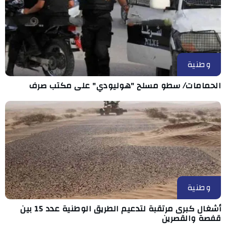
وطنية
الحمامات/ سطو مسلح "هوليودي" على مكتب صرف
وطنية
أشغال كبرى مرتقبة لتدعيم الطريق الوطنية عدد 15 بين
قفصة والقصرين