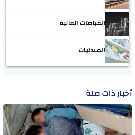
القباضات المالية
الصيدليات
أخبار ذات صلة