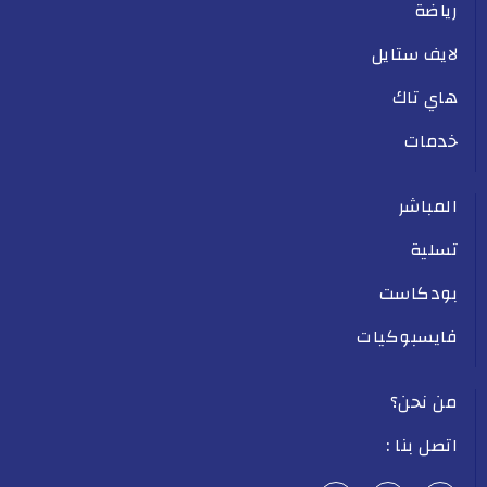
رياضة
لايف ستايل
هاي تاك
خدمات
المباشر
تسلية
بودكاست
فايسبوكيات
من نحن؟
اتصل بنا :