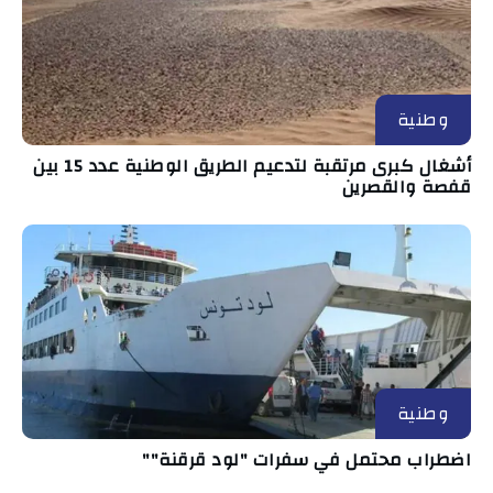
وطنية
أشغال كبرى مرتقبة لتدعيم الطريق الوطنية عدد 15 بين
قفصة والقصرين
وطنية
اضطراب محتمل في سفرات "لود قرقنة""