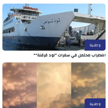
وطنية
اضطراب محتمل في سفرات "لود قرقنة""
وطنية