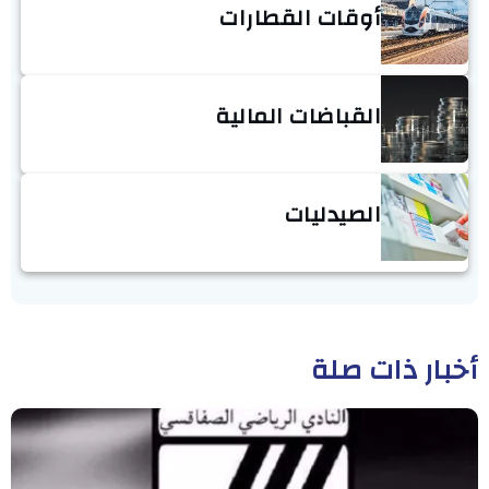
أوقات القطارات
القباضات المالية
الصيدليات
أخبار ذات صلة