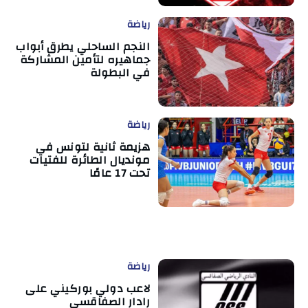
رياضة
النجم الساحلي يطرق أبواب
جماهيره لتأمين المشاركة
في البطولة
رياضة
هزيمة ثانية لتونس في
مونديال الطائرة للفتيات
تحت 17 عامًا
رياضة
لاعب دولي بوركيني على
رادار الصفاقسي