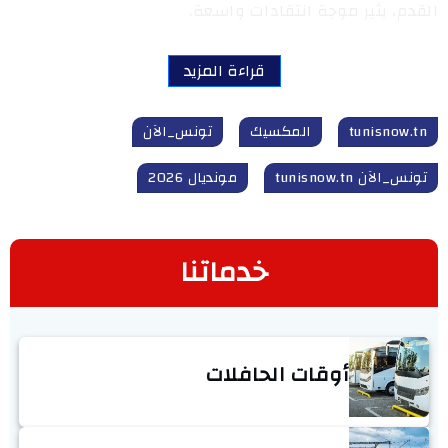
القدم، يثير موجة انتقادات واسعة.
قراءة المزيد
tunisnow.tn
المكسيك
تونس_الآن
تونس_الآن tunisnow.tn
مونديال 2026
خدماتنا
أوقات الحافلات