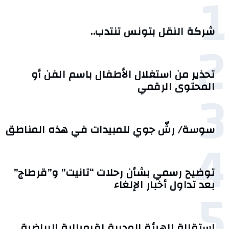
1
شركة النقل بتونس تنتدب..
2
تحذير من استغلال الأطفال باسم الفن أو
3
المحتوى الرقمي
سوسة/ رشّ جوي للمبيدات في هذه المناطق
4
توضيح رسمي بشأن رحلات “تانيت” و”قرطاج”
5
بعد تداول أخبار الإلغاء
استقالة الهيئة المديرة لقرمبالية الرياضية