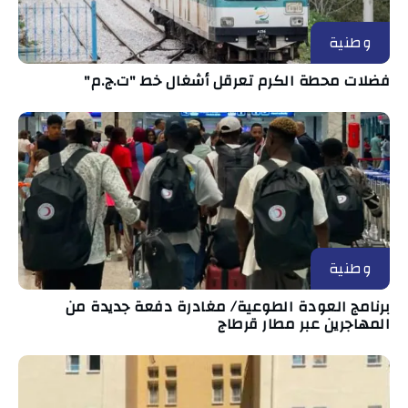
وطنية
فضلات محطة الكرم تعرقل أشغال خط "ت.ج.م"
وطنية
برنامج العودة الطوعية/ مغادرة دفعة جديدة من
المهاجرين عبر مطار قرطاج