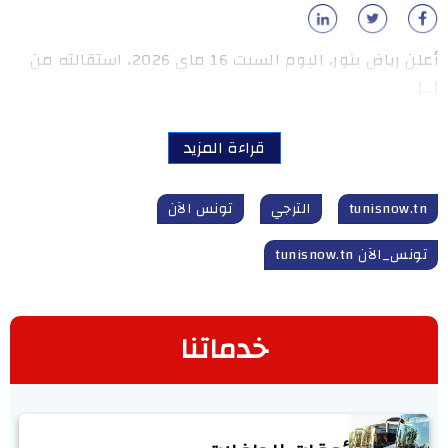
أعلن رياض بنور، اليوم السبت 16 ماي 2026، استقالته من
[…]
قراءة المزيد
tunisnow.tn
الترجي
تونس الآن
تونس_الآن tunisnow.tn
خدماتنا