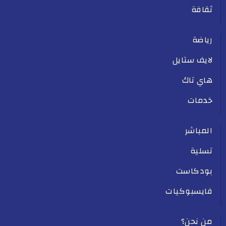
ثقافة
رياضة
لايف ستايل
هاي تاك
خدمات
المباشر
تسلية
بودكاست
فايسبوكيات
من نحن؟