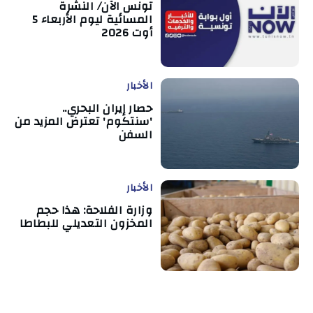
تونس الآن/ النشرة
المسائية ليوم الأربعاء 5
أوت 2026
الأخبار
حصار إيران البحري..
'سنتكوم' تعترض المزيد من
السفن
الأخبار
وزارة الفلاحة: هذا حجم
المخزون التعديلي للبطاطا