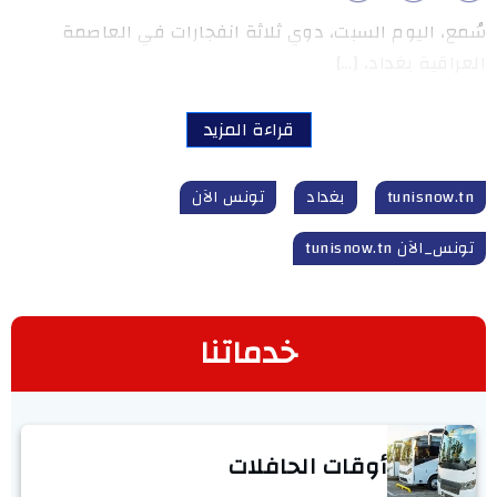
سُمع، اليوم السبت، دوي ثلاثة انفجارات في العاصمة
العراقية بغداد، […]
قراءة المزيد
tunisnow.tn
بغداد
تونس الآن
تونس_الآن tunisnow.tn
خدماتنا
أوقات الحافلات