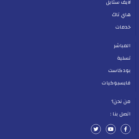
لايف ستايل
هاي تاك
خدمات
المباشر
تسلية
بودكاست
فايسبوكيات
من نحن؟
اتصل بنا :