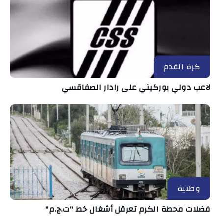
كرة القدم
لاعب دولي بوركيني على رادار الصفاقسي
وطنية
فضلات محطة الكرم تعرقل أشغال خط "ت.ج.م"