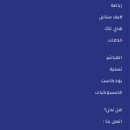
رياضة
لايف ستايل
هاي تاك
خدمات
المباشر
تسلية
بودكاست
فايسبوكيات
من نحن؟
اتصل بنا :