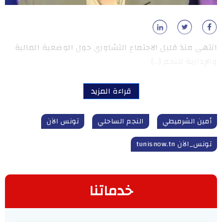
انتهى منذ قليل الاجتماع التشاوري حول الوضعية المالية
والإدارية للنجم […]
قراءة المزيد
أمين الشرميطي
النجم الساحلي
تونس الآن
تونس_الآن tunisnow.tn
خدماتنا