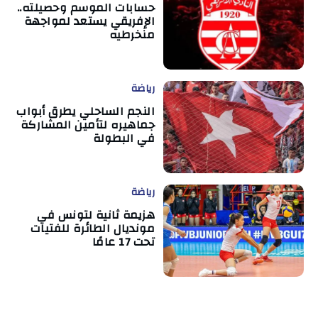
حسابات الموسم وحصيلته..
الإفريقي يستعد لمواجهة
منخرطيه
رياضة
النجم الساحلي يطرق أبواب
جماهيره لتأمين المشاركة
في البطولة
رياضة
هزيمة ثانية لتونس في
مونديال الطائرة للفتيات
تحت 17 عامًا