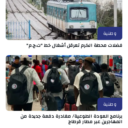
وطنية
فضلات محطة الكرم تعرقل أشغال خط "ت.ج.م"
وطنية
برنامج العودة الطوعية/ مغادرة دفعة جديدة من
المهاجرين عبر مطار قرطاج