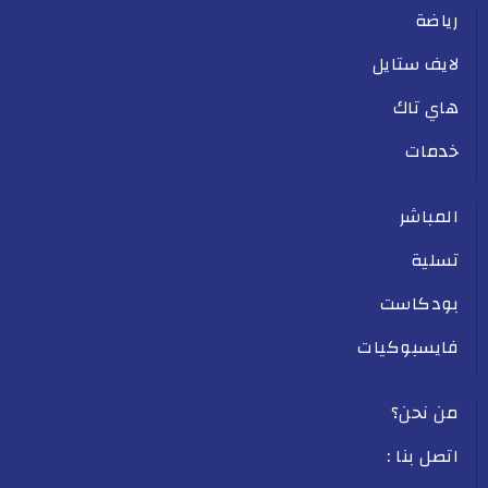
رياضة
لايف ستايل
هاي تاك
خدمات
المباشر
تسلية
بودكاست
فايسبوكيات
من نحن؟
اتصل بنا :