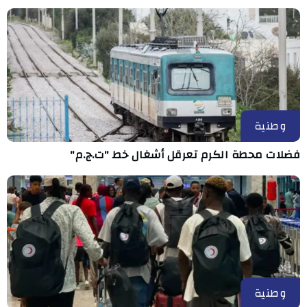
وطنية
فضلات محطة الكرم تعرقل أشغال خط "ت.ج.م"
وطنية