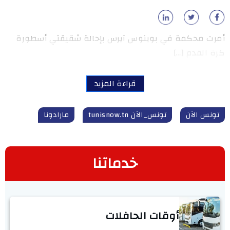
أمرت محكمة في بوينوس آيرس بإحالة شقيقتي أسطورة
كرة القدم […]
قراءة المزيد
تونس الآن
تونس_الآن tunisnow.tn
مارادونا
خدماتنا
أوقات الحافلات