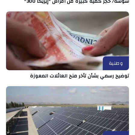
سوسة/ حجز كمية كبيرة من أقراص "إيريكا 300"
وطنية
توضيح رسمي بشأن تأخر منح العائلات المعوزة