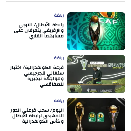
رياضة
رابطة الأبطال/ الترجي
والإفريقي يتعرفان على
مسارهما القاري
رياضة
قرعة الكونفدرالية/ اختبار
سنغالي للجرجيسي
ومواجهة نيجيرية
للصفاقسي
رياضة
اليوم/ سحب قرعتي الدور
التمهيدي لرابطة الأبطال
وكأس الكونفدرالية