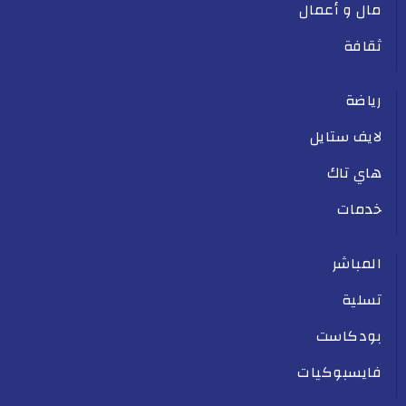
مال و أعمال
ثقافة
رياضة
لايف ستايل
هاي تاك
خدمات
المباشر
تسلية
بودكاست
فايسبوكيات