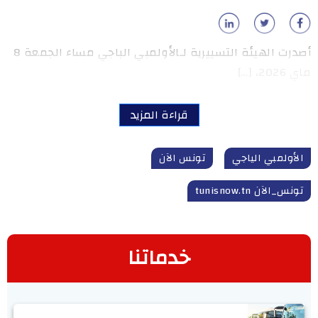
أصدرت الهيئة التسييرية لـالأولمبي الباجي مساء الجمعة 8
ماي 2026، […]
قراءة المزيد
الأولمبي الياجي
تونس الآن
تونس_الآن tunisnow.tn
خدماتنا