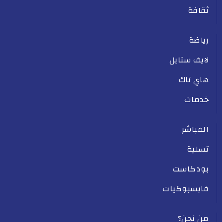
ثقافة
رياضة
لايف ستايل
هاي تاك
خدمات
المباشر
تسلية
بودكاست
فايسبوكيات
من نحن؟