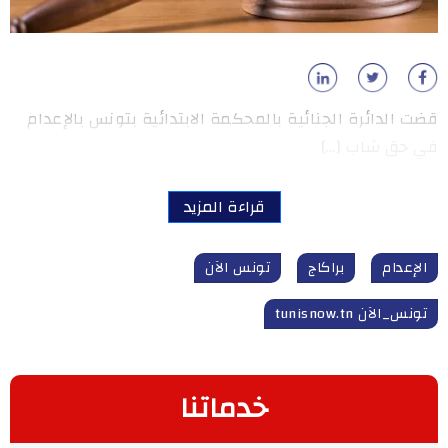
قضت الدائرة الجنائية بالمحكمة الابتدائية بتونس بالإعدام
في حق شاب […]
قراءة المزيد
الإعدام
براكاج
تونس الآن
تونس_الآن tunisnow.tn
خدماتنا