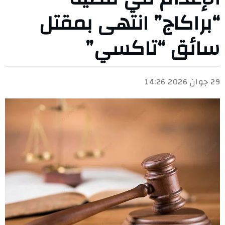
“براكاج” انتهى بمقتل
سائق “تاكسي”
29 جوان 2026 14:26