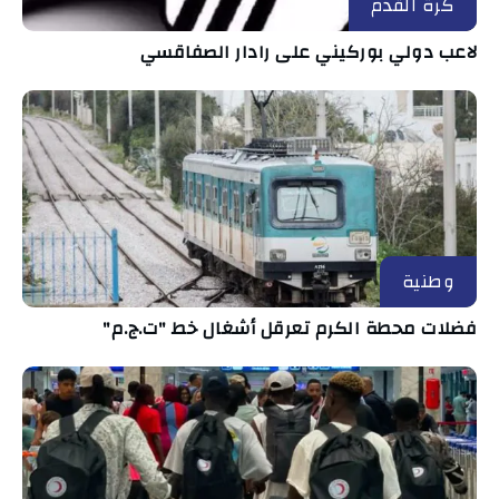
كرة القدم
لاعب دولي بوركيني على رادار الصفاقسي
وطنية
فضلات محطة الكرم تعرقل أشغال خط "ت.ج.م"