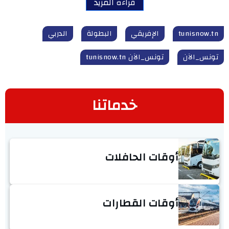
قراءة المزيد
tunisnow.tn
الإفريقي
البطولة
الدربي
تونس_الآن
تونس_الآن tunisnow.tn
خدماتنا
أوقات الحافلات
أوقات القطارات