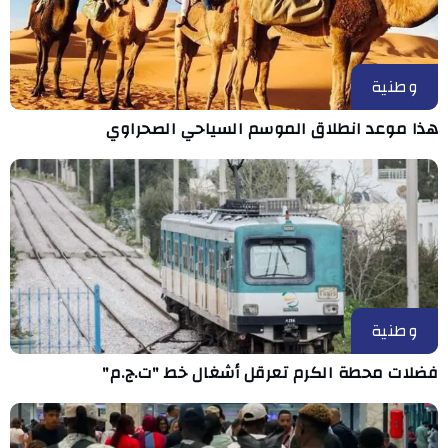
وطنية
هذا موعد انطلاق الموسم السياحي الصحراوي
وطنية
فضلات محطة الكرم تعرقل أشغال خط "ت.ج.م"