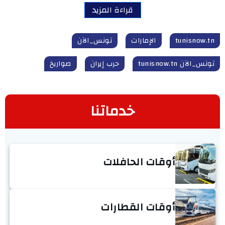
قراءة المزيد
tunisnow.tn
الإمارات
تونس_الآن
تونس_الآن tunisnow.tn
حرب إيران
صواريخ
خدماتنا
أوقات الحافلات
أوقات القطارات