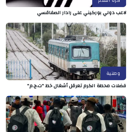
كرة القدم
لاعب دولي بوركيني على رادار الصفاقسي
وطنية
فضلات محطة الكرم تعرقل أشغال خط "ت.ج.م"