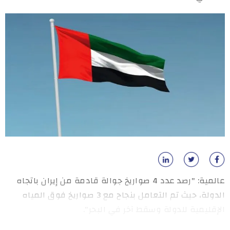
عالمية: "رصد عدد 4 صواريخ جوالة قادمة من إيران باتجاه
الدولة، حيث تم التعامل بنجاح مع 3 صواريخ فوق المياه
الإقليمية للدولة وسقط آخر في البحر".