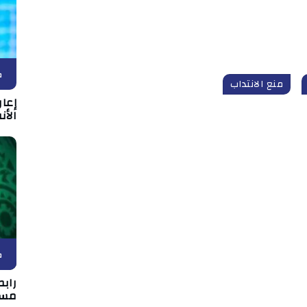
ك
منع الانتداب
إعا
الأن
ك
رابط
مسا