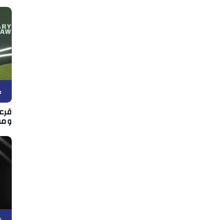
ك
قرعة
ومو