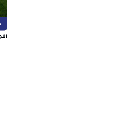
ك
الن