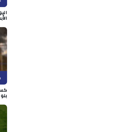
ا
الي
الأب
ك
كسي
بلوز