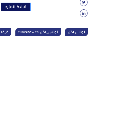
قراءة المزيد
تونس الآن
تونس_الآن tunisnow.tn
فيفا