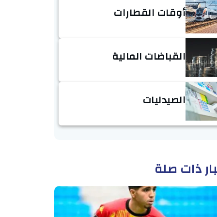
أوقات القطارات
القباضات المالية
الصيدليات
ار ذات صلة