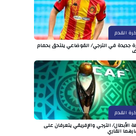
رة القدم
رة جديدة في الترجي/ القوضاعي يلتحق بحمام
ف
رة القدم
ة الأبطال/ الترجي والإفريقي يتعرفان على
رهما القاري