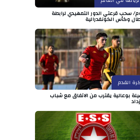
لرياضة في العالم
وم/ سحب قرعتي الدور التمهيدي لرابطة
طال وكأس الكونفدرالية
رة القدم
لة بوعالية يقترب من الاتفاق مع شباب
داد