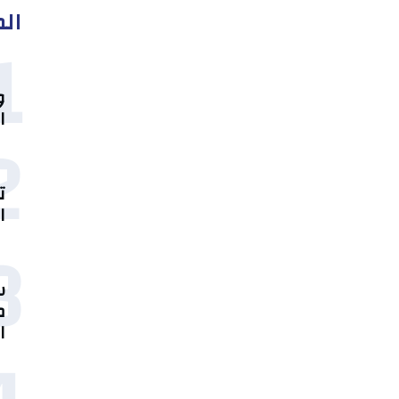
الم
1
و
ا
2
ت
ال
3
س
م
ا