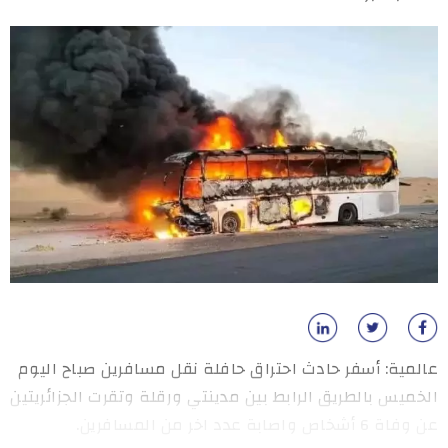
عالمية: أسفر حادث احتراق حافلة نقل مسافرين صباح اليوم
الخميس بالطريق الرابط بين مدينتي ورقلة وتقرت الجزائريتين
عن وفاة 6 أشخاص واصابة عدد اخر من المسافرين.