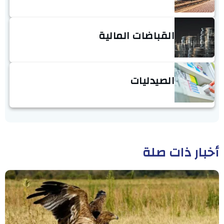
القباضات المالية
الصيدليات
أخبار ذات صلة