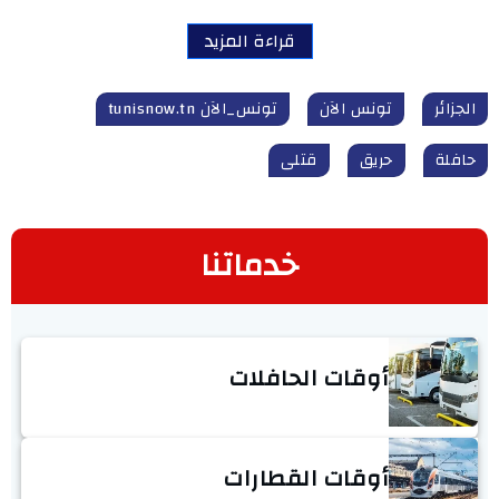
قراءة المزيد
الجزائر
تونس الآن
تونس_الآن tunisnow.tn
حافلة
حريق
قتلى
خدماتنا
أوقات الحافلات
أوقات القطارات