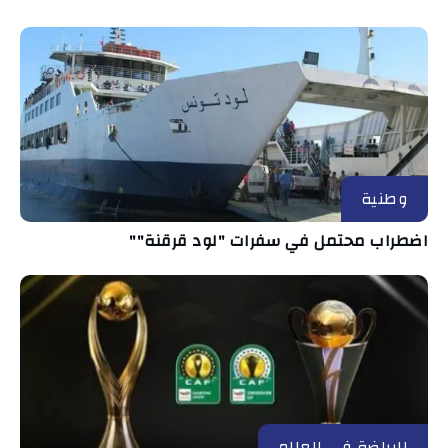
وطنية
اضطراب محتمل في سفرات "لود قرقنة""
الرياضة في العالم