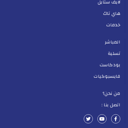
لايف ستايل
هاي تاك
خدمات
المباشر
تسلية
بودكاست
فايسبوكيات
من نحن؟
اتصل بنا :