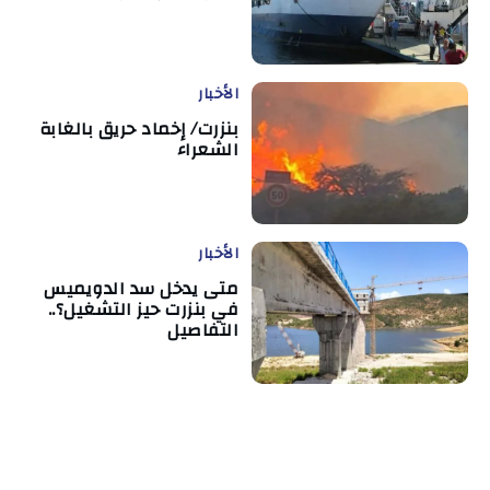
الأخبار
بنزرت/ إخماد حريق بالغابة
الشعراء
الأخبار
متى يدخل سد الدويميس
في بنزرت حيز التشغيل؟..
التفاصيل