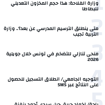
1
وزارة الفلاحة: هذا حجم المخزون التعديلي
للبطاطا
2
متى ينطلق الترسيم المدرسي عن بعد؟.. وزارة
التربية تجيب
3
منحى تنازلي ‎للتضخم في تونس خلال جويلية
2026‎
4
التوجيه الجامعي/ انطلاق التسجيل للحصول
5
على النتائج عبر SMS
باجة/ إخماد حريق جبل سيدي أحمد بنفزة