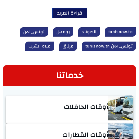
قراءة المزيد
tunisnow.tn
الصوناد
بومهل
تونس_الآن
تونس_الآن tunisnow.tn
مرناق
مياه الشرب
خدماتنا
أوقات الحافلات
أوقات القطارات