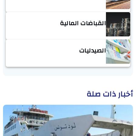
القباضات المالية
الصيدليات
أخبار ذات صلة