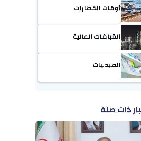
أوقات القطارات
القباضات المالية
الصيدليات
ار ذات صلة