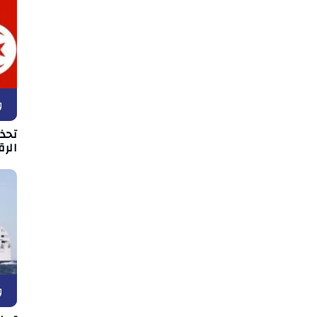
و
تحذي
الر
و