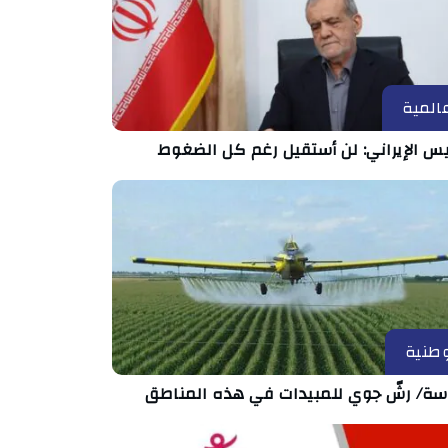
المية
يس الإيراني: لن أستقيل رغم كل الضغوط
طنية
ة/ رشّ جوي للمبيدات في هذه المناطق