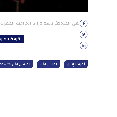
نفى المتحدث باسم وزارة الخارجية القطرية ماج
قراءة المزيد
أمريكا إيران
تونس الآن
تونس_الآن tunisnow.tn