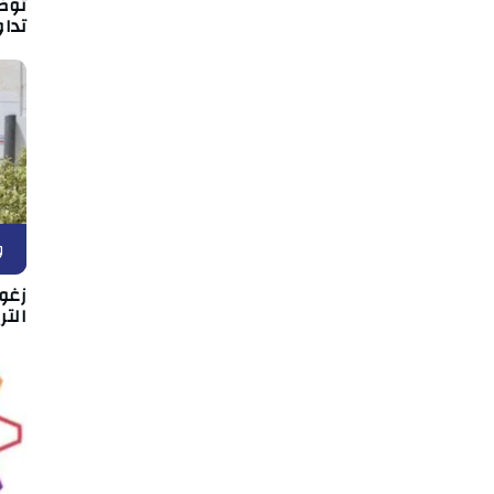
توض
تداو
و
زغو
التر