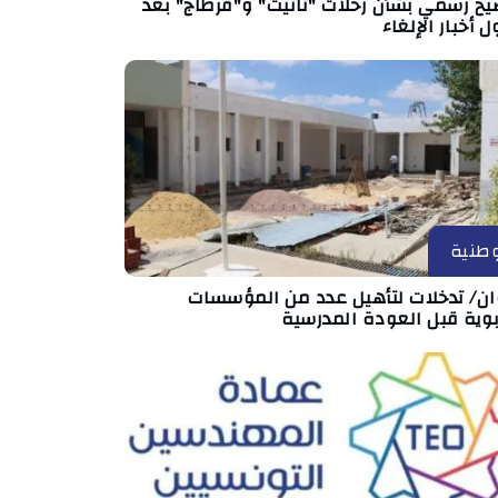
يح رسمي بشأن رحلات "تانيت" و"قرطاج" بعد
ل أخبار الإلغاء
طنية
ان/ تدخلات لتأهيل عدد من المؤسسات
بوية قبل العودة المدرسية