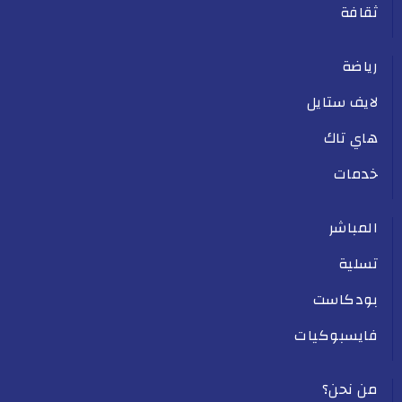
ثقافة
رياضة
لايف ستايل
هاي تاك
خدمات
المباشر
تسلية
بودكاست
فايسبوكيات
من نحن؟