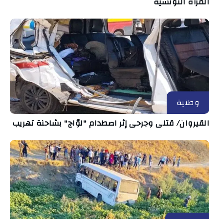
المرأة التونسية
وطنية
القيروان/ قتلى وجرحى إثر اصطدام "لوّاج" بشاحنة تهريب