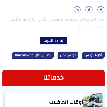
بعد النجاح الذي حققته النسختان الأولى والثانية، نظّمت
أورنج تونس […]
قراءة المزيد
أورنج تونس
تونس الآن
تونس_الآن tunisnow.tn
خدماتنا
أوقات الحافلات