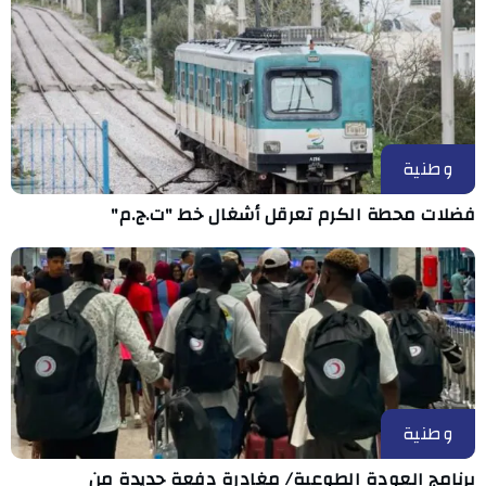
وطنية
فضلات محطة الكرم تعرقل أشغال خط "ت.ج.م"
وطنية
برنامج العودة الطوعية/ مغادرة دفعة جديدة من