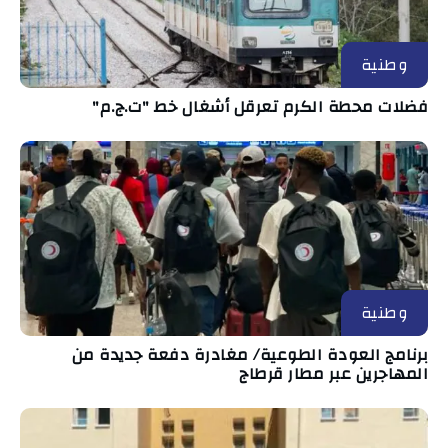
وطنية
فضلات محطة الكرم تعرقل أشغال خط "ت.ج.م"
وطنية
برنامج العودة الطوعية/ مغادرة دفعة جديدة من
المهاجرين عبر مطار قرطاج