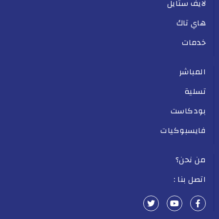
لايف ستايل
هاي تاك
خدمات
المباشر
تسلية
بودكاست
فايسبوكيات
من نحن؟
اتصل بنا :