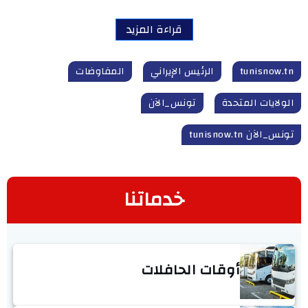
قراءة المزيد
tunisnow.tn
الرئيس الإيراني
المفاوضات
الولايات المتحدة
تونس_الآن
تونس_الآن tunisnow.tn
خدماتنا
أوقات الحافلات