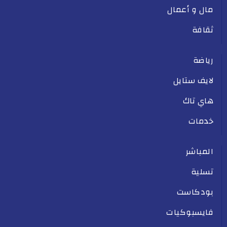
مال و أعمال
ثقافة
رياضة
لايف ستايل
هاي تاك
خدمات
المباشر
تسلية
بودكاست
فايسبوكيات