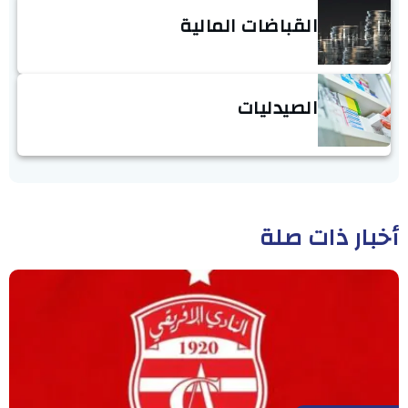
القباضات المالية
الصيدليات
أخبار ذات صلة