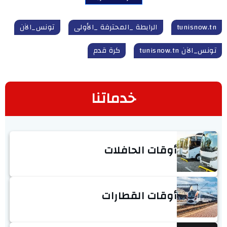
tunisnow.tn
الرابطة _المحترفة _الأولى
تونس_الآن
تونس_الآن tunisnow.tn
كرة قدم
خدماتنا
أوقات الحافلات
أوقات القطارات