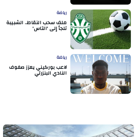
رياضة
ملف سحب النقاط.. الشبيبة
تلجأ إلى 'التاس'
رياضة
لاعب بوركيني يعزز صفوف
النادي البنزرتي