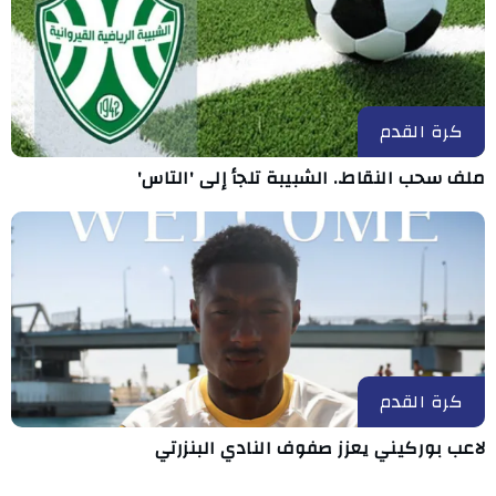
كرة القدم
ملف سحب النقاط.. الشبيبة تلجأ إلى 'التاس'
كرة القدم
لاعب بوركيني يعزز صفوف النادي البنزرتي