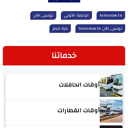
tunisnow.tn
الرابطة الأولى
تونس_الآن
تونس_الآن tunisnow.tn
كرة قدم
خدماتنا
أوقات الحافلات
أوقات القطارات