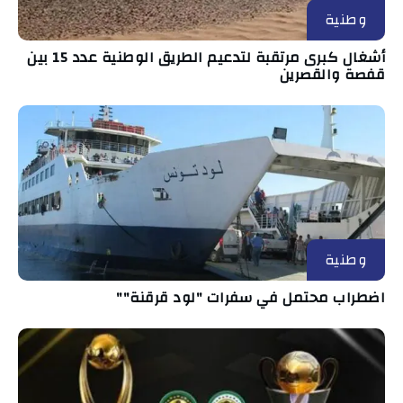
وطنية
أشغال كبرى مرتقبة لتدعيم الطريق الوطنية عدد 15 بين
قفصة والقصرين
وطنية
اضطراب محتمل في سفرات "لود قرقنة""