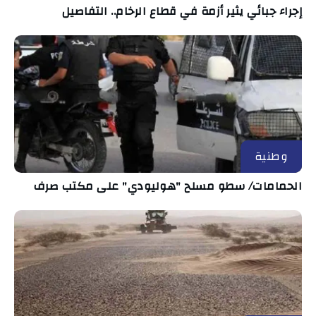
إجراء جبائي يثير أزمة في قطاع الرخام.. التفاصيل
وطنية
الحمامات/ سطو مسلح "هوليودي" على مكتب صرف