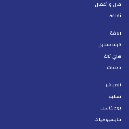
مال و أعمال
ثقافة
رياضة
لايف ستايل
هاي تاك
خدمات
المباشر
تسلية
بودكاست
فايسبوكيات