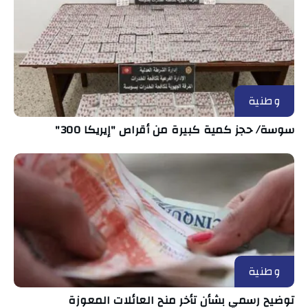
وطنية
سوسة/ حجز كمية كبيرة من أقراص "إيريكا 300"
وطنية
توضيح رسمي بشأن تأخر منح العائلات المعوزة