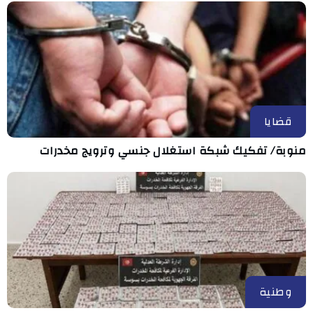
قضايا
منوبة/ تفكيك شبكة استغلال جنسي وترويج مخدرات
وطنية