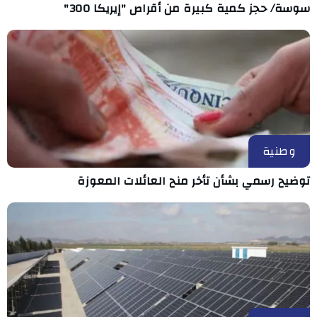
سوسة/ حجز كمية كبيرة من أقراص "إيريكا 300"
وطنية
توضيح رسمي بشأن تأخر منح العائلات المعوزة