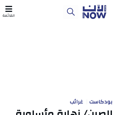
القائمة
بودكاست
غرائب
الصين/ نهاية مأساوية