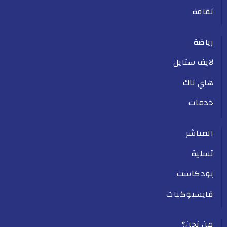
ثقافة
رياضة
لايف ستايل
هاي تاك
خدمات
المباشر
تسلية
بودكاست
فايسبوكيات
من نحن؟