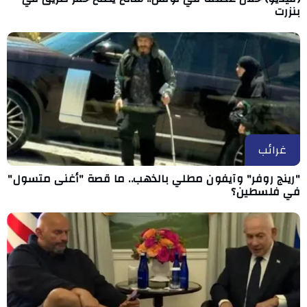
بنزرت
غرائب
"رينج روفر" وآيفون مطلي بالذهب.. ما قصة "أغنى متسول"
في فلسطين؟