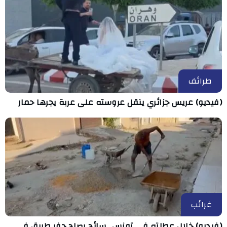
طرائف
(فيديو) عريس جزائري ينقل عروسته على عربة يجرها حمار
غرائب
(فيديو) خلال عطلته في تونس.. سائح يصلح حفر طريق في