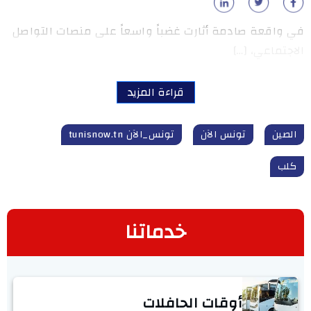
في واقعة صادمة أثارت غضباً واسعاً على منصات التواصل
الاجتماعي، […]
قراءة المزيد
الصين
تونس الآن
تونس_الآن tunisnow.tn
كلب
خدماتنا
أوقات الحافلات