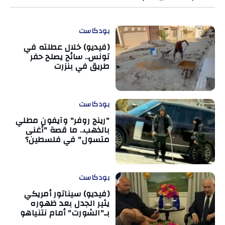
بودكاست
(فيديو) خلال عطلته في
تونس.. سائح يصلح حفر
طريق في بنزرت
بودكاست
"رينج روفر" وآيفون مطلي
بالذهب.. ما قصة "أغنى
متسول" في فلسطين؟
بودكاست
(فيديو) سيناتور أمريكي
يثير الجدل بعد ظهوره
بـ"الشورت" أمام نتنياهو