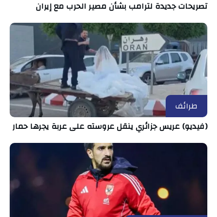
تصريحات جديدة لترامب بشأن مصير الحرب مع إيران
طرائف
(فيديو) عريس جزائري ينقل عروسته على عربة يجرها حمار