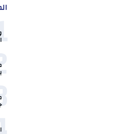
الم
1
و
ا
2
م
ب
3
جو
4
ا