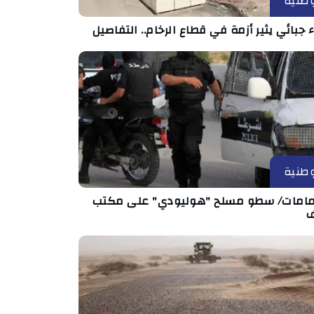
طنية
ء جبائي يثير أزمة في قطاع الرخام.. التفاصيل
طنية
مامات/ سطو مسلح "هوليودي" على مكتب