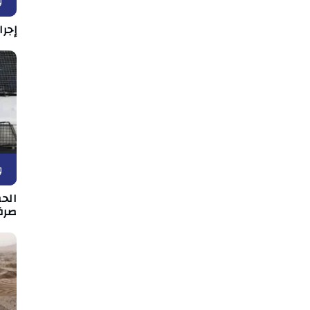
و
إجرا
و
الح
صرف