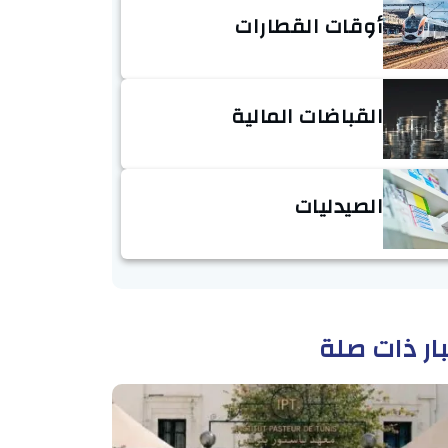
أوقات القطارات
القباضات المالية
الصيدليات
ار ذات صلة