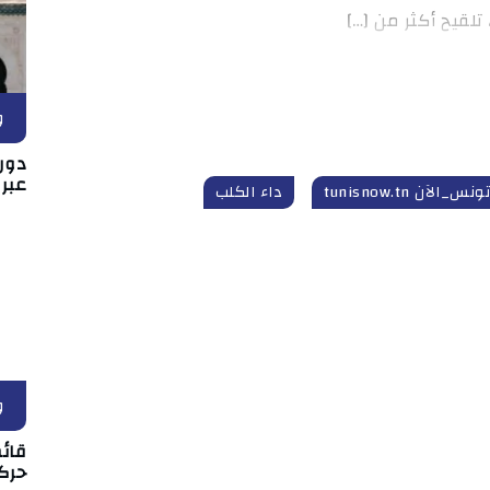
و
دور 
عبر
تونس_الآن tunisnow.tn
داء الكلب
و
قائم
حركة