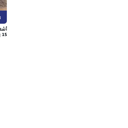
و
أشغ
15 بين قفصة والقصرين