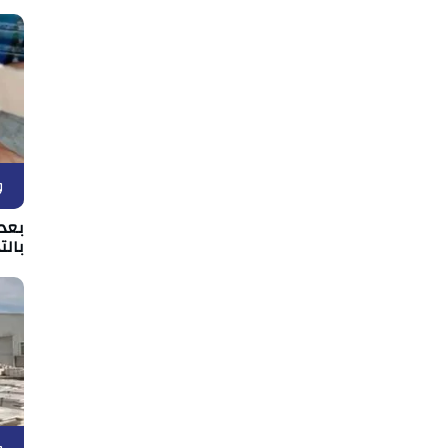
و
بعد 
بالت