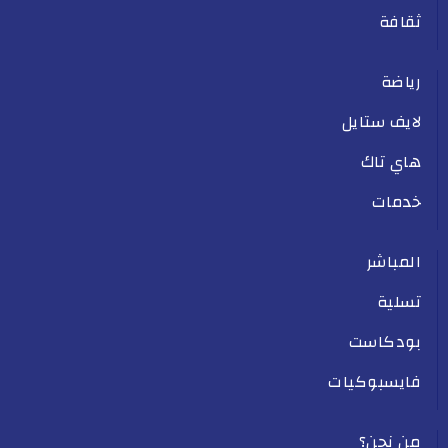
ثقافة
رياضة
لايف ستايل
هاي تاك
خدمات
المباشر
تسلية
بودكاست
فايسبوكيات
من نحن؟