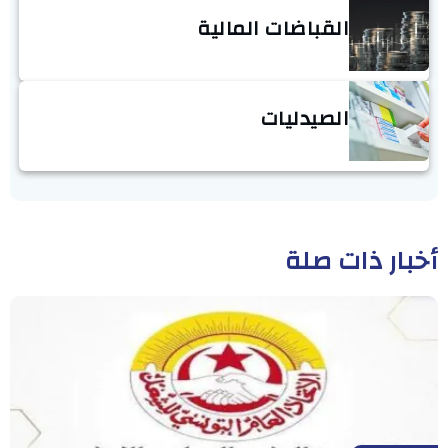
القباضات المالية
الصيدليات
أخبار ذات صلة