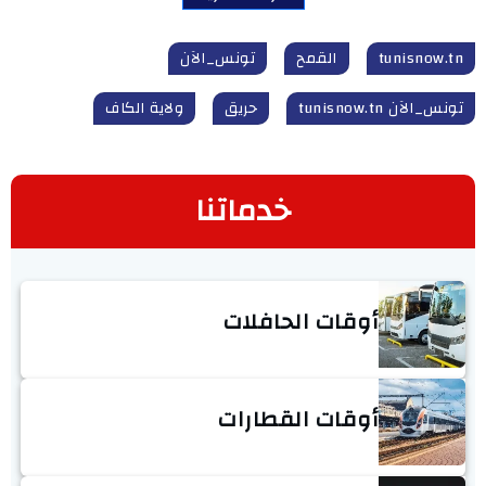
tunisnow.tn
القمح
تونس_الآن
تونس_الآن tunisnow.tn
حريق
ولاية الكاف
خدماتنا
أوقات الحافلات
أوقات القطارات