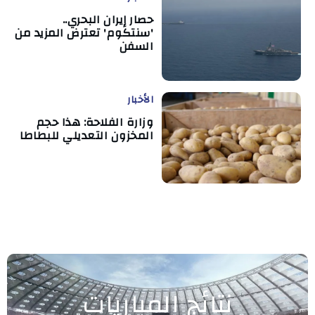
حصار إيران البحري..
'سنتكوم' تعترض المزيد من
السفن
الأخبار
وزارة الفلاحة: هذا حجم
المخزون التعديلي للبطاطا
نتائج المباريات