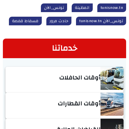
tunisnow.tn
المظيلة
تونس_الآن
تونس_الآن tunisnow.tn
حادث مرور
فسفاط قفصة
خدماتنا
أوقات الحافلات
أوقات القطارات