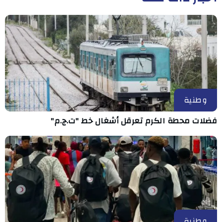
وطنية
فضلات محطة الكرم تعرقل أشغال خط "ت.ج.م"
وطنية