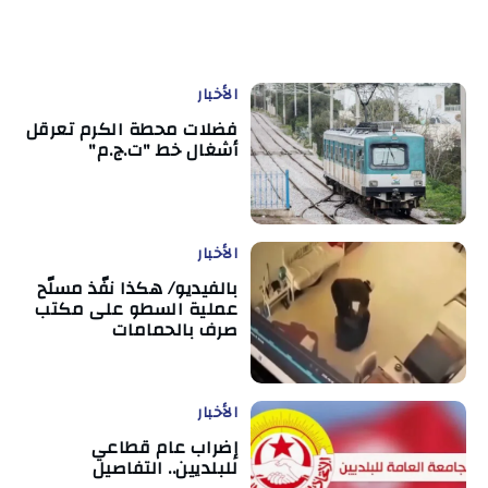
الأخبار
فضلات محطة الكرم تعرقل
أشغال خط "ت.ج.م"
الأخبار
بالفيديو/ هكذا نفّذ مسلّح
عملية السطو على مكتب
صرف بالحمامات
الأخبار
إضراب عام قطاعي
للبلديين.. التفاصيل