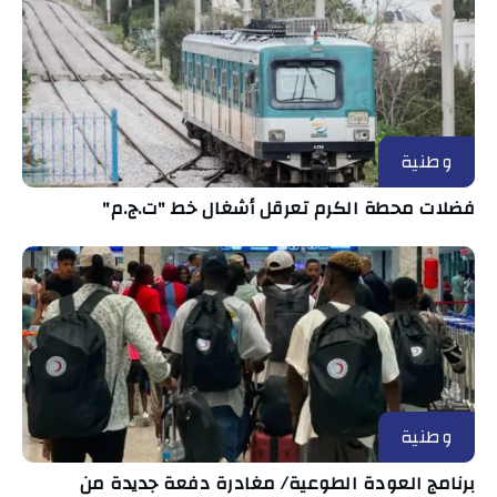
وطنية
فضلات محطة الكرم تعرقل أشغال خط "ت.ج.م"
وطنية
برنامج العودة الطوعية/ مغادرة دفعة جديدة من