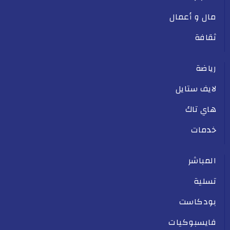
مال و أعمال
ثقافة
رياضة
لايف ستايل
هاي تاك
خدمات
المباشر
تسلية
بودكاست
فايسبوكيات