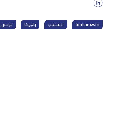
tunisnow.tn
المنتخب
بلجيكا
تونس_ا