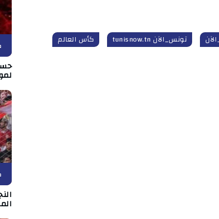
لآن
تونس_الآن tunisnow.tn
كأس العالم
ك
حسا
لمو
ك
الن
الم