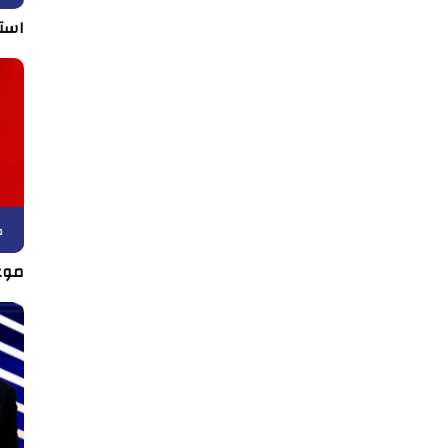
استق
ك
موع