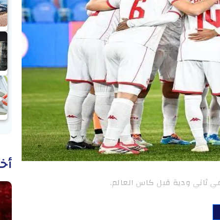
أخب
ي ثاني ودية قبل كاس العالم.