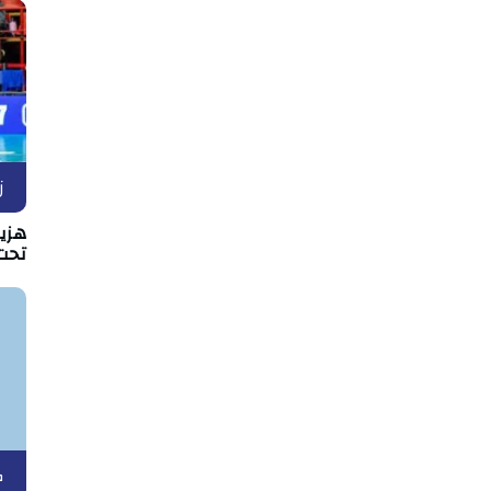
ز
هزيم
تحت 17 عا
ك