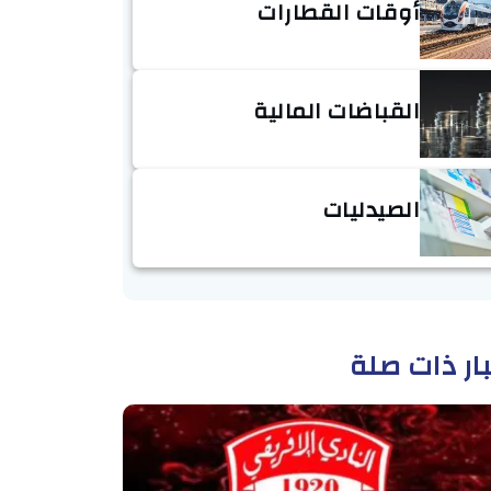
أوقات القطارات
القباضات المالية
الصيدليات
ار ذات صلة