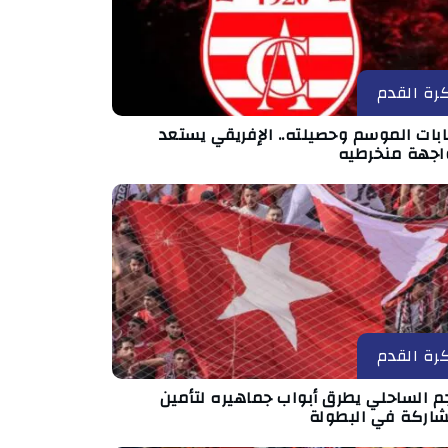
رة القدم
بات الموسم وحصيلته.. الإفريقي يستعد
اجهة منخرطيه
رة القدم
جم الساحلي يطرق أبواب جماهيره لتأمين
شاركة في البطولة