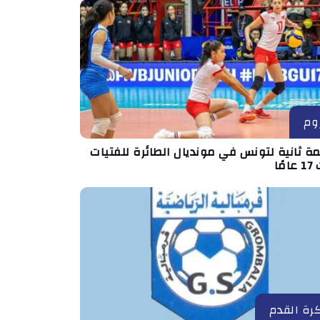
وم
ة ثانية لتونس في مونديال الطائرة للفتيات
مًا
رة القدم