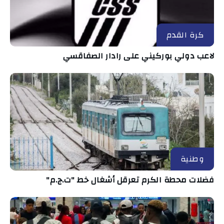
كرة القدم
لاعب دولي بوركيني على رادار الصفاقسي
وطنية
فضلات محطة الكرم تعرقل أشغال خط "ت.ج.م"