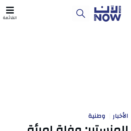
القائمة
الأخبار
وطنية
المنستير: وفاة امرأة