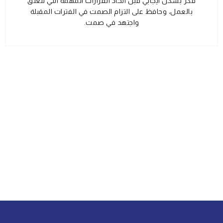
فكر بشكل ايجابي قبل اتخاذ القرارات المهمة التي تتعلق
بالعمل، وحافظ على التزام الصمت في الفترات المقبلة
واجتهد في صمت.