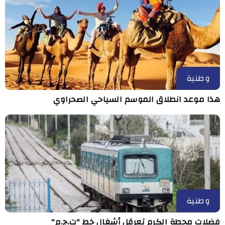
وطنية
هذا موعد انطلاق الموسم السياحي الصحراوي
وطنية
فضلات محطة الكرم تعرقل أشغال خط "ت.ج.م"