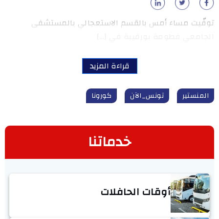
توفّيت مساء أمس بالقسم الاستعجالي بالمستشفى
الجامعي فطومة بورقيبة في […]
قراءة المزيد
المنستير
تونس_الآن
كورونا
خدماتنا
أوقات الحافلات