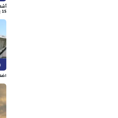
أشغ
15 بين قفصة والقصرين
و
اضط