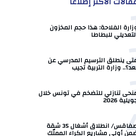
قالات الأكثر إطلاعا
زارة الفلاحة: هذا حجم المخزون
لتعديلي للبطاطا
تى ينطلق الترسيم المدرسي عن
عد؟.. وزارة التربية تجيب
منحى تنازلي ‎للتضخم في تونس خلال
يلية 2026‎
صفاقس/ انطلاق أشغال 35 شقة
من أولى مشاريع الكراء المملّك