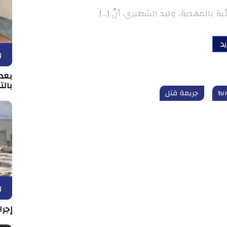
ة بالمهدية، وليد الشطبري، أنّ […]
يد
و
بعد 
بالت
جريمة قتل
و
إجرا