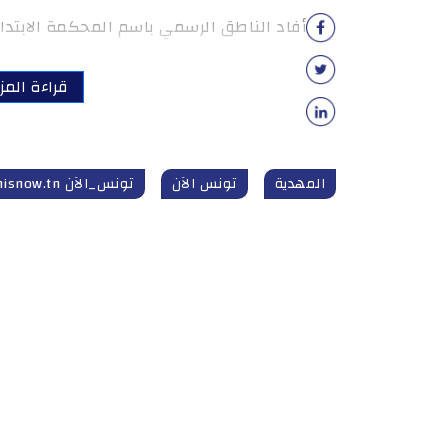
أفاد الناطق الرسمي باسم المحكمة الابتدائي
قراءة المز
المهدية
تونس الآن
تونس_الآن tunisnow.tn