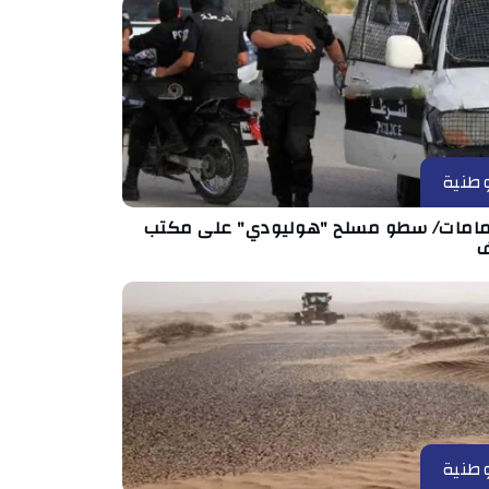
طنية
مامات/ سطو مسلح "هوليودي" على مكتب
طنية