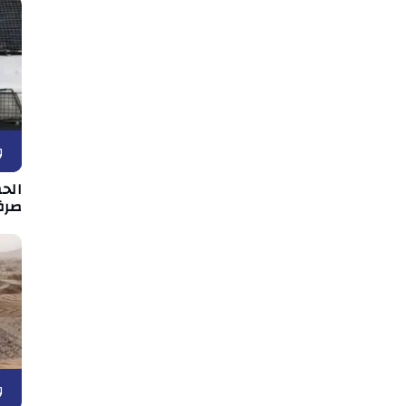
و
الح
صرف
و