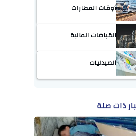
أوقات القطارات
القباضات المالية
الصيدليات
ار ذات صلة