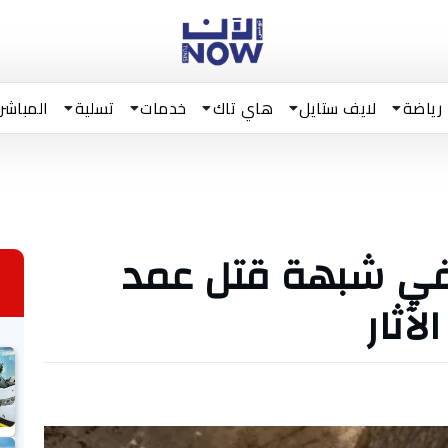
رياضة
لايف ستايل
هاي تاك
خدمات
تسلية
المباشر
في شبهة قتل عمد
آثار