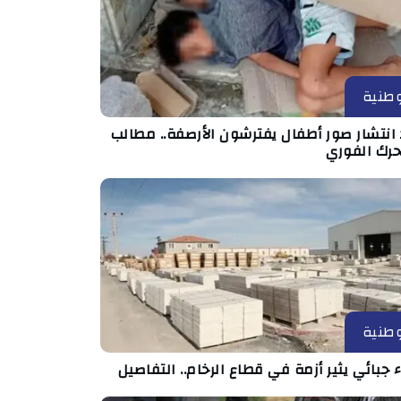
طنية
انتشار صور أطفال يفترشون الأرصفة.. مطالب
حرك الفوري
طنية
ء جبائي يثير أزمة في قطاع الرخام.. التفاصيل