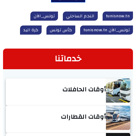
tunisnow.tn
النجم الساحلي
تونس_الآن
تونس_الآن tunisnow.tn
كأس تونس
كرة اليد
خدماتنا
أوقات الحافلات
أوقات القطارات