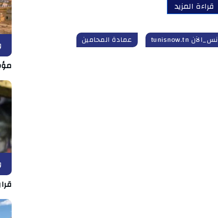
قراءة المزيد
_الآن tunisnow.tn
عمادة المحامين
و
مؤش
و
قرار