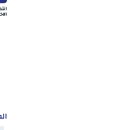
انت
الا
الم