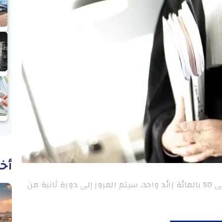
أخب
وطنية: في صورة عدم حصول أي مترشّح على 50 بالمائة زائد واحد، سيتم المرور إلى دورة ثانية من