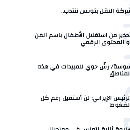
ركة النقل بتونس تنتدب..
حذير من استغلال الأطفال باسم الفن
و المحتوى الرقمي
وسة/ رشّ جوي للمبيدات في هذه
لمناطق
لرئيس الإيراني: لن أستقيل رغم كل
لضغوط
زيمة ثانية لتونس في مونديال