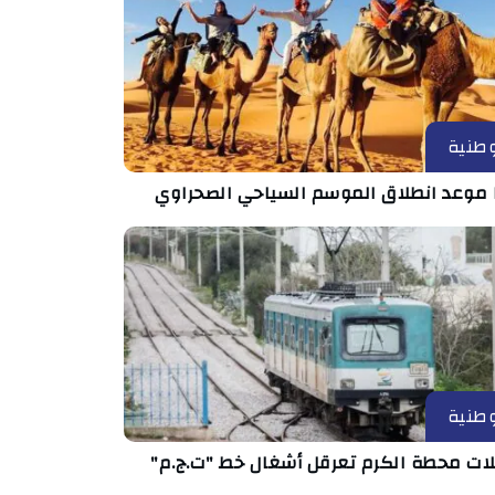
طنية
 موعد انطلاق الموسم السياحي الصحراوي
طنية
ات محطة الكرم تعرقل أشغال خط "ت.ج.م"