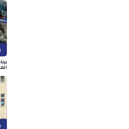
و
برن
المه
و