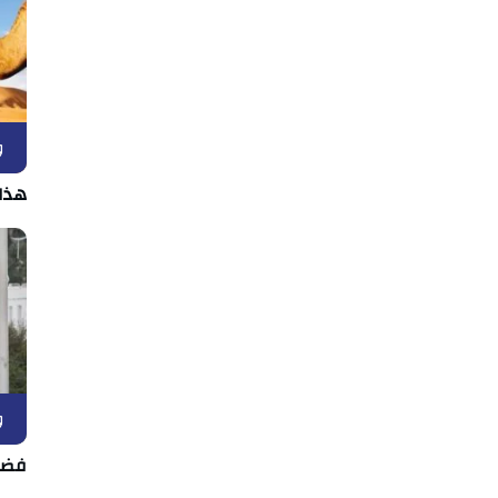
و
هذا
و
فضل