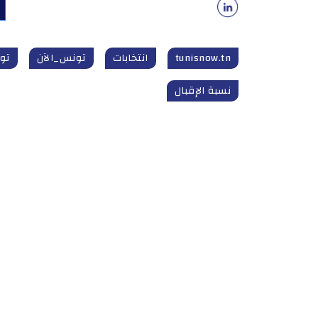
tunisnow.tn
انتخابات
تونس_الآن
تونس
نسبة الإقبال