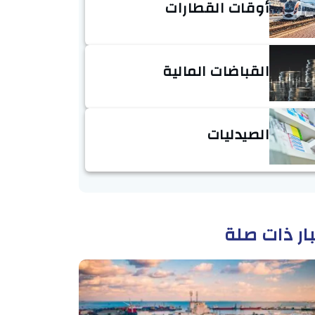
أوقات القطارات
القباضات المالية
الصيدليات
ار ذات صلة