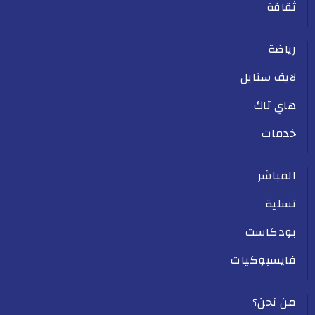
ثقافة
رياضة
لايف ستايل
هاي تاك
خدمات
المباشر
تسلية
بودكاست
فايسبوكيات
من نحن؟