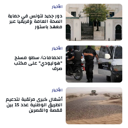
الأخبار
دور جديد لتونس في حماية
الصحة العامة بإفريقيا عبر
معهد باستور
الأخبار
الحمامات/ سطو مسلح
"هوليودي" على مكتب
صرف
الأخبار
أشغال كبرى مرتقبة لتدعيم
الطريق الوطنية عدد 15 بين
قفصة والقصرين