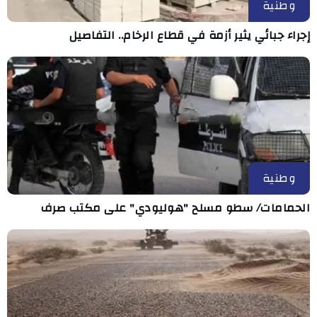
وطنية
إجراء جبائي يثير أزمة في قطاع الرخام.. التفاصيل
وطنية
الحمامات/ سطو مسلح "هوليودي" على مكتب صرف