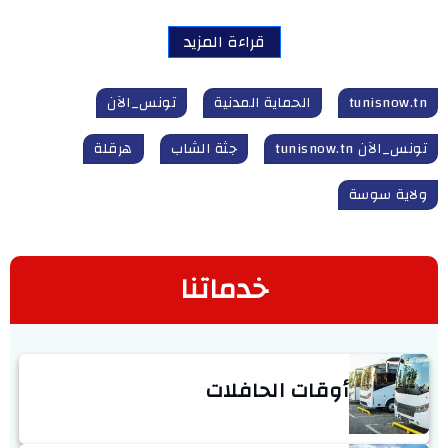
قراءة المزيد
tunisnow.tn
الحماية المدنية
تونس_الآن
تونس_الآن tunisnow.tn
جثة الشاب
هرقلة
ولاية سوسة
خدماتنا
أوقات الحافلات