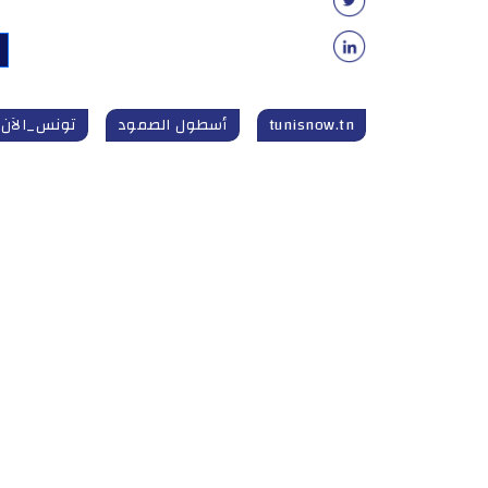
tunisnow.tn
أسطول الصمود
تونس_الآن