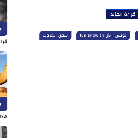
قراءة المزيد
و
تونس_الآن tunisnow.tn
سفن الحبوب
قرار
و
هذا