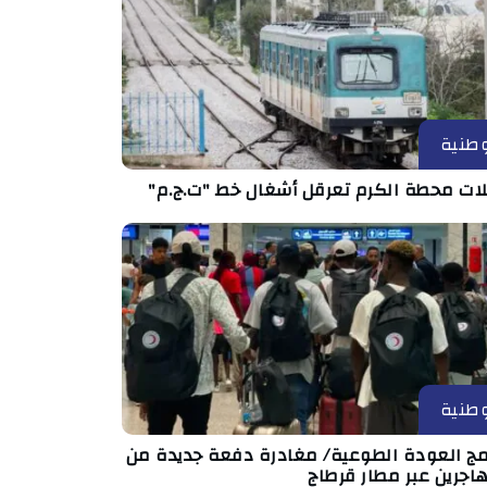
طنية
ات محطة الكرم تعرقل أشغال خط "ت.ج.م"
طنية
امج العودة الطوعية/ مغادرة دفعة جديدة من
اجرين عبر مطار قرطاج