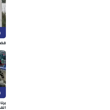
و
فضل
و
برن
المه