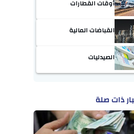
أوقات القطارات
القباضات المالية
الصيدليات
ار ذات صلة