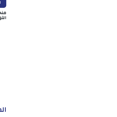
و
منح
التو
الم