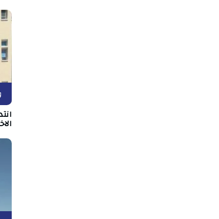
و
انت
الا