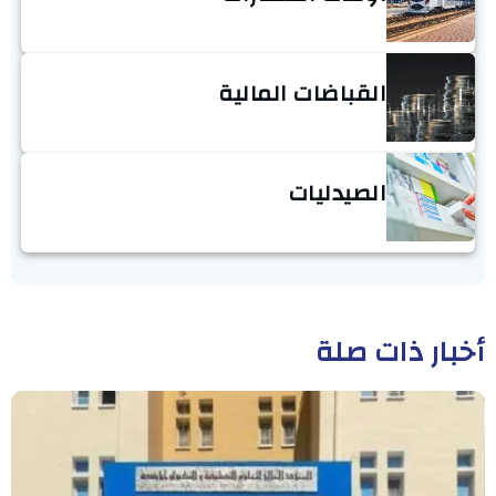
القباضات المالية
الصيدليات
أخبار ذات صلة