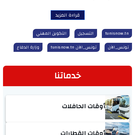
قراءة المزيد
tunisnow.tn
التسجيل
التكوين المهني
تونس_الآن
تونس_الآن tunisnow.tn
وزارة الدفاع
خدماتنا
أوقات الحافلات
أوقات القطارات