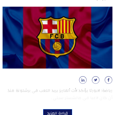
رياضة: لابورتا يؤكد لأت ألفاريز يريد اللعب في برشلونة منذ
أن كان لاعبا في مانشستر سيتي .
قراءة المزيد