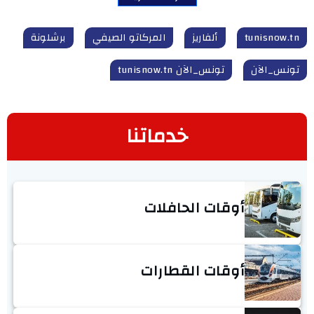
tunisnow.tn
ألفاريز
المركاتو الصيفي
برشلونة
تونس_الآن
تونس_الآن tunisnow.tn
خدماتنا
أوقات الحافلات
أوقات القطارات