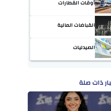
أوقات القطارات
القباضات المالية
الصيدليات
ار ذات صلة