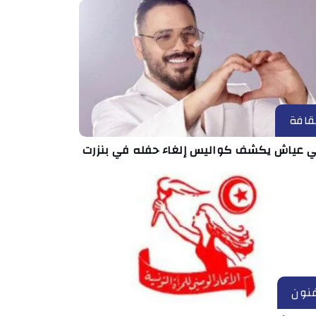
قافة
ي عياش يكشف كواليس إلغاء حفله في بنزرت
نون