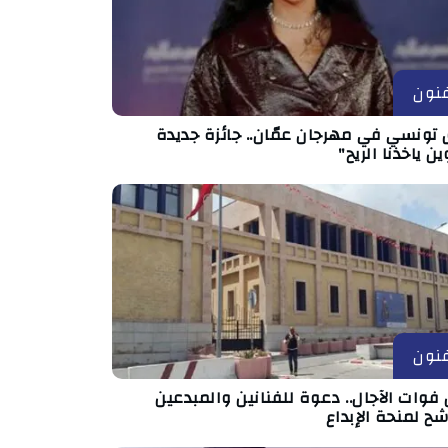
نون
 تونسي في مهرجان عمّان.. جائزة جديدة
ين ياخذنا الريح"
نون
فوات الآجال.. دعوة للفنانين والمبدعين
شح لمنحة الإبداع