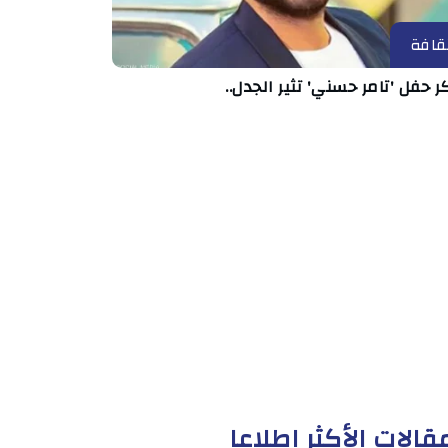
قافة
ر حفل 'تامر حسني' تثير الجدل..
قالات الأكثر إطلاعا