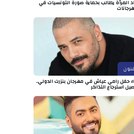
د المرأة يطالب بحماية صورة التونسيات في
هرجانات
نون
اء حفل رامي عياش في مهرجان بنزرت الدولي..
يل استرجاع التذاكر