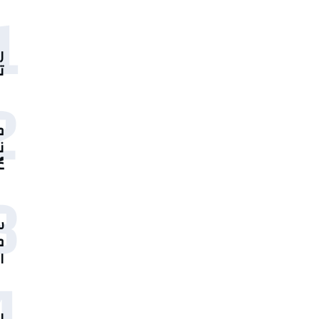
1
ر
ت
2
م
ن
ع
3
س
م
ا
4
إ