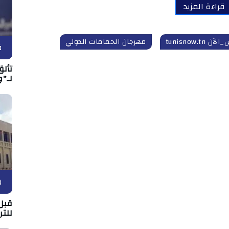
قراءة المزيد
ن tunisnow.tn
مهرجان الحمامات الدولي
ف
تألق
لـ"و
ف
قبل 
للتر