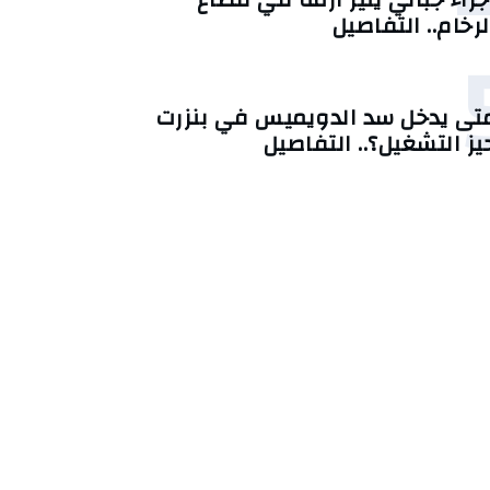
لرخام.. التفاصيل
تى يدخل سد الدويميس في بنزرت
يز التشغيل؟.. التفاصيل