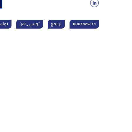
tunisnow.tn
برنامج
تونس_الآن
تونس_الآ