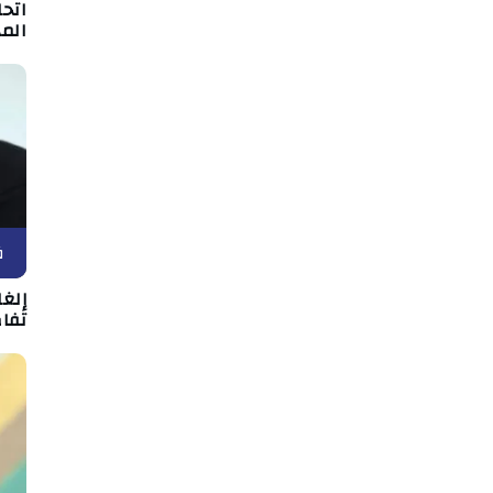
اتحا
الم
ف
إلغ
تفاص