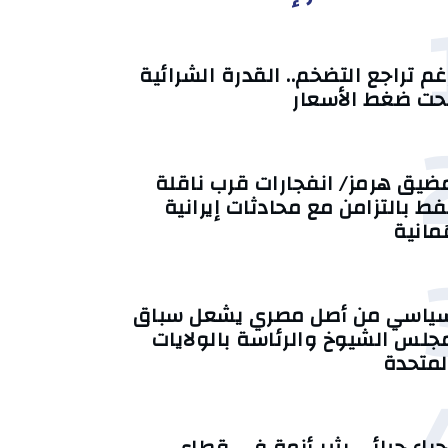
غم تراجع التضخم.. القدرة الشرائية
حت ضغط الأسعار
ضيق هرمز/ انفجارات قرب ناقلة
فط بالتزامن مع محادثات إيرانية
ُمانية
ياسي من أصل مصري يشعل سباق
جلس الشيوخ والرئاسة بالولايات
لمتحدة
جراء جبائي يثير أزمة في قطاع