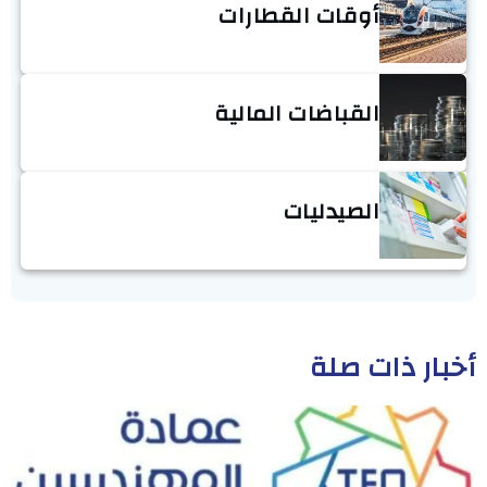
أوقات القطارات
القباضات المالية
الصيدليات
أخبار ذات صلة