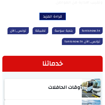
وتقريب الادارة من المواطن.
قراءة المزيد
tunisnow.tn
بلدية سوسة
تطبيقة
تونس_الآن
تونس_الآن tunisnow.tn
خدماتنا
أوقات الحافلات