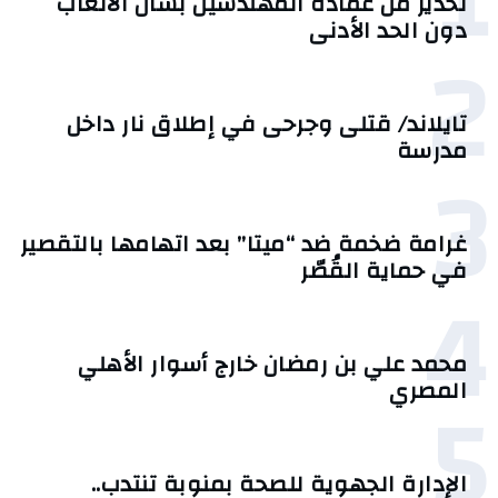
1
تحذير من عمادة المهندسين بشأن الأتعاب
دون الحد الأدنى
2
تايلاند/ قتلى وجرحى في إطلاق نار داخل
مدرسة
3
غرامة ضخمة ضد “ميتا” بعد اتهامها بالتقصير
في حماية القُصّر
4
محمد علي بن رمضان خارج أسوار الأهلي
5
المصري
الإدارة الجهوية للصحة بمنوبة تنتدب..