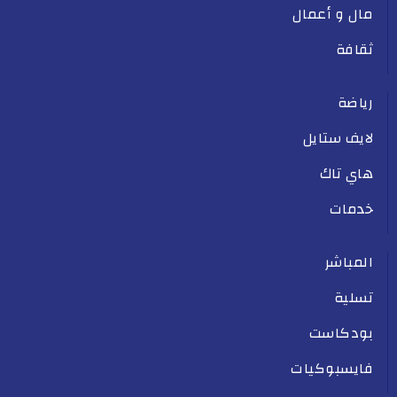
مال و أعمال
ثقافة
رياضة
لايف ستايل
هاي تاك
خدمات
المباشر
تسلية
بودكاست
فايسبوكيات