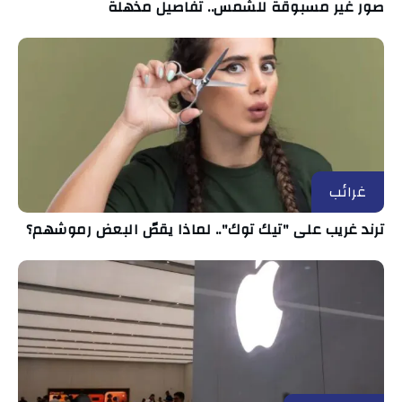
صور غير مسبوقة للشمس.. تفاصيل مذهلة
غرائب
ترند غريب على "تيك توك".. لماذا يقصّ البعض رموشهم؟