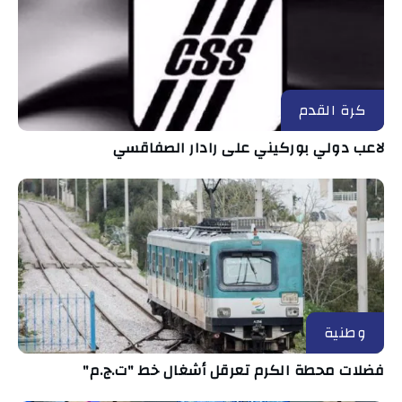
كرة القدم
لاعب دولي بوركيني على رادار الصفاقسي
وطنية
فضلات محطة الكرم تعرقل أشغال خط "ت.ج.م"