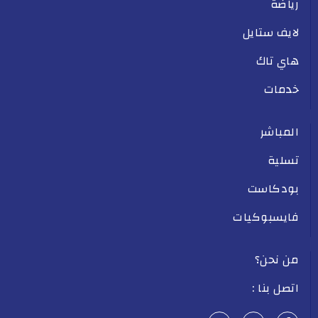
رياضة
لايف ستايل
هاي تاك
خدمات
المباشر
تسلية
بودكاست
فايسبوكيات
من نحن؟
اتصل بنا :