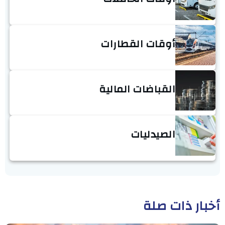
أوقات القطارات
القباضات المالية
الصيدليات
أخبار ذات صلة