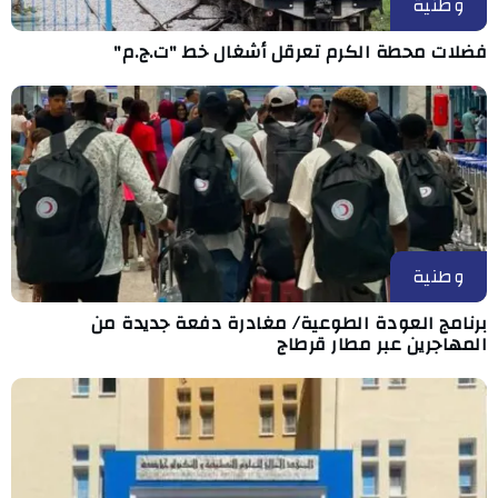
وطنية
فضلات محطة الكرم تعرقل أشغال خط "ت.ج.م"
وطنية
برنامج العودة الطوعية/ مغادرة دفعة جديدة من
المهاجرين عبر مطار قرطاج