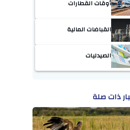
أوقات القطارات
القباضات المالية
الصيدليات
ار ذات صلة