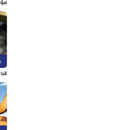
مؤش
و
قرار