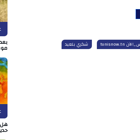
ع
بعد 
آن tunisnow.tn
شكري بلعيد
موط
ع
هل د
حدي