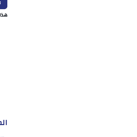
و
هذا
الم