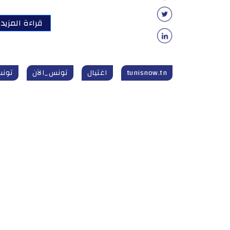
قراءة المزيد
tunisnow.tn
اغتيال
تونس_الآن
تونس_ال