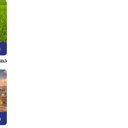
ع
خطر 
و